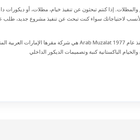
المظلات. إذا كنتم تبحثون عن تنفيذ خيام، مظلات، أو ديكورات داخل
أنسب لاحتياجاتك سواء كنت تبحث عن تنفيذ مشروع جديد، طلب ع
عرب مظلات لتجارة الخيام والمظلات تعمل منذ عام 1977 Arab Muzalat ه
لخيام الباكستانية كنبة وتصميمات الديكور الداخلي