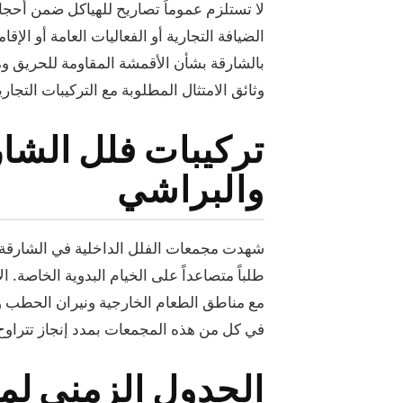
لا تستلزم عموماً تصاريح للهياكل ضمن أحجا
الضيافة التجارية أو الفعاليات العامة أو الإ
بالشارقة بشأن الأقمشة المقاومة للحريق 
وثائق الامتثال المطلوبة مع التركيبات التجاري
تركيبات فلل الشا
والبراشي
شهدت مجمعات الفلل الداخلية في الشارقة 
طلباً متصاعداً على الخيام البدوية الخاصة. ال
مع مناطق الطعام الخارجية ونيران الحطب 
في كل من هذه المجمعات بمدد إنجاز تتراوح بين 7 و10 أيام من الزيارة الميدانية حتى 
الجدول الزمني لم