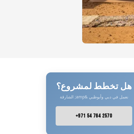
هل تخطط لمشروع؟
نعمل في دبي وأبوظبي &amp; الشارقة
+971 54 764 2570