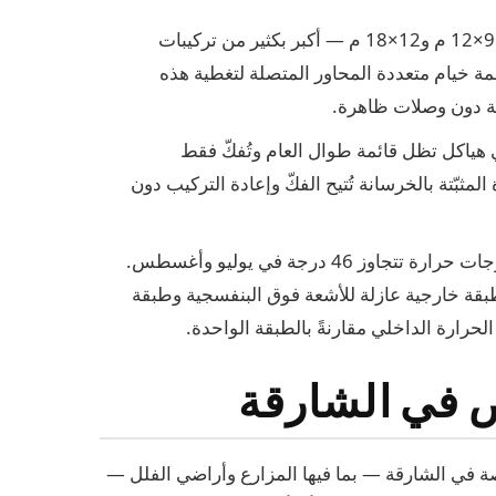
: تتراوح خيام المزارع عادةً بين 9×12 م و12×18 م — أكبر بكثير من تركيبات
 خيام متعددة المحاور المتصلة لتغطية هذه
ة دون وصلات ظاهرة.
 هياكل تظل قائمة طوال العام وتُفكّ فقط
مثبّتة بالخرسانة تُتيح الفكّ وإعادة التركيب دون
: تشهد داخلية الشارقة درجات حرارة تتجاوز 46 درجة في يوليو وأغسطس.
طبقة خارجية عازلة للأشعة فوق البنفسجية وطبقة
لحرارة الداخلي مقارنةً بالطبقة الواحدة.
ص في الشارقة
صة في الشارقة — بما فيها المزارع وأراضي الفلل —