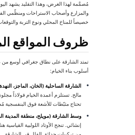
مُصمَّمة لهذا الغرض، وهذا التقليد يشهد اليو
والمزارع وأصحاب الاستراحات ومنظّمي الفعا
خصيصاً للمناخ المحلي ونوع التربة والتوقعات 
ظروف المواقع الم
تمتد الشارقة على نطاق جغرافي أوسع من دبي 
أسلوب بناء الخيام:
الشارقة الساحلية (الخان، الماجز، النهدة
مالح. تستلزم أعمدة الخيام فولاذاً مجلون
تحتاج مثبّطات للأشعة فوق البنفسجية مُص
وسط الشارقة (مويلح، منطقة المدينة الج
إنشائي. تنجح الأوتاد اللولبية القياسية هن
من تركيبات حدائق الفلل في الشارقة.