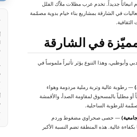
م انبعاثاً جديداً. تخدم عرب مظلات ملاّك الفلل
ليات في الشارقة بمشاريع بناء خيام بدوية مصمّمة
م
الثقافية.
أ
ميّزة في الشارقة
ا
9
وأبوظبي، وهذا التنوع يؤثر تأثيراً ملموساً في
خ
و
4 
)
— رطوبة عالية وتربة رملية مردومة وهواء
اً أو مطلياً بالمسحوق لمقاومة الصدأ، والأقمشة
أ
ف
مَّمة للرطوبة الساحلية.
4 
امعية)
— حصى صحراوي مضغوط وردم
ا بكفاءة عالية. هذه المنطقة تضم النسبة الأكبر