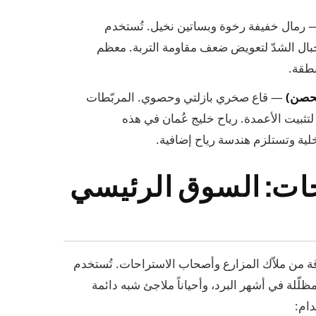
رمال خفيفة رخوة وبساتين نخيل. تُستخدم
 حبال الشدّ لتعويض ضعف مقاومة التربة. معظم
نطقة.
لحصن)
— قاع صخري بازلتي وحصوي. المربّطات
تثبيت الأعمدة. رياح خليج عُمان في هذه
لية وتستلزم هندسة رياح إضافية.
حات: السوق الرئيسي
رقة من ملاّك المزارع وأصحاب الاستراحات. تُستخدم
لّلة في أشهر البرد، وأحياناً ملاجئ شبه دائمة
دام: