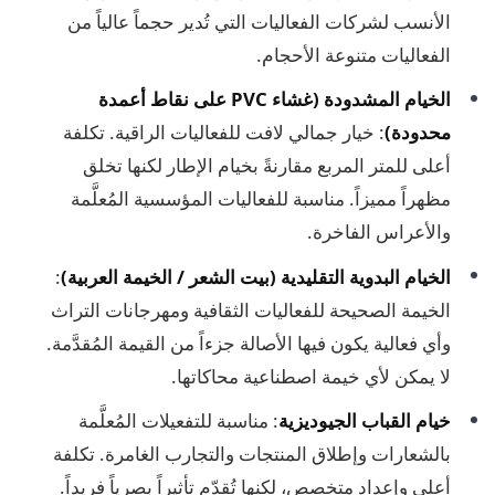
الأنسب لشركات الفعاليات التي تُدير حجماً عالياً من
الفعاليات متنوعة الأحجام.
الخيام المشدودة (غشاء PVC على نقاط أعمدة
محدودة)
: خيار جمالي لافت للفعاليات الراقية. تكلفة
أعلى للمتر المربع مقارنةً بخيام الإطار لكنها تخلق
مظهراً مميزاً. مناسبة للفعاليات المؤسسية المُعلَّمة
والأعراس الفاخرة.
الخيام البدوية التقليدية (بيت الشعر / الخيمة العربية)
:
الخيمة الصحيحة للفعاليات الثقافية ومهرجانات التراث
وأي فعالية يكون فيها الأصالة جزءاً من القيمة المُقدَّمة.
لا يمكن لأي خيمة اصطناعية محاكاتها.
خيام القباب الجيوديزية
: مناسبة للتفعيلات المُعلَّمة
بالشعارات وإطلاق المنتجات والتجارب الغامرة. تكلفة
أعلى وإعداد متخصص، لكنها تُقدّم تأثيراً بصرياً فريداً.