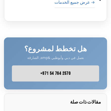
→ عرض جميع الخدمات
هل تخطط لمشروع؟
نعمل في دبي وأبوظبي &amp; الشارقة
+971 54 764 2570
مقالات ذات صلة