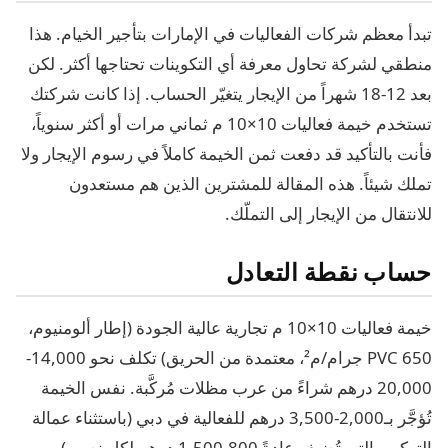
تبدأ معظم شركات الفعاليات في الإمارات بتأجير الخيام. هذا
منطقي لشركة تحاول معرفة أي التكوينات تحتاجها أكثر. لكن
بعد 12-18 شهراً من الإيجار يتغيّر الحساب. إذا كانت شركتك
تستخدم خيمة فعاليات 10×10 م ثماني مرات أو أكثر سنوياً،
فأنت بالتأكيد قد دفعت ثمن الخيمة كاملاً في رسوم الإيجار ولا
تملك شيئاً. هذه المقالة للمشترين الذين هم مستعدون
للانتقال من الإيجار إلى التملّك.
حساب نقطة التعادل
خيمة فعاليات 10×10 م تجارية عالية الجودة (إطار ألومنيوم،
PVC 650 جرام/م²، معتمدة من الحريق) تكلف نحو 14,000-
20,000 درهم شراءً من عرب مظلات مُركَّبة. نفس الخيمة
تُؤجَّر بـ2,000-3,500 درهم للفعالية في دبي (باستثناء عمالة
التركيب التي تُضيف عادةً 800-1,500 درهم لكل نصب).