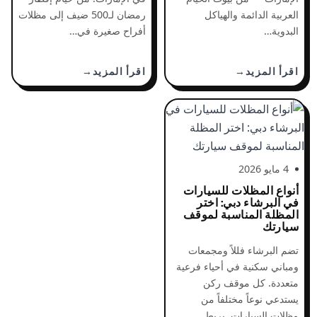
العربية الدائمة والهياكل
رمضان لـ500 ضيف إلى مظلات
البدوية…
أفراح صغيرة في…
اقرأ المزيد
اقرأ المزيد
4 مايو 2026
أنواع المظلات للسيارات
في البرشاء دبي: اختر
المظلة المناسبة لموقف
سيارتك
تضم البرشاء فللاً ومجمعات
ومباني سكنية في أحياء فرعية
متعددة. كل موقف ركن
يستدعي نوعاً مختلفاً من
مظلات السيارات. يربط…